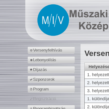
Versenyfelhívás
Versen
Lebonyolítás
Helyezés
Díjazás
1. helyezet
Szponzorok
2. helyezet
Program
3. helyezet
1. különdíj
Regisztráció
2. különdíj
Programbizottság