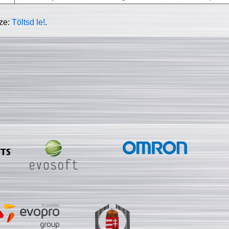
sze:
Töltsd le!
.