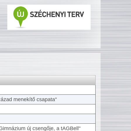
 század menekítő csapata"
Gimnázium új csengője, a tAGBell"