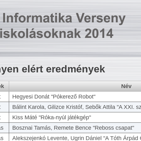
yen elért eredmények
ek
Név
t
Hegyesi Donát "Pókerező Robot"
t
Bálint Karola, Gilizce Kristóf, Sebők Attila "A XXI.
t
Kiss Máté "Róka-nyúl játékgép"
as
Bosznai Tamás, Remete Bence "Reboss csapat"
as
Alekszejenkó Levente, Ugrin Dániel "A Tóth Árpád 