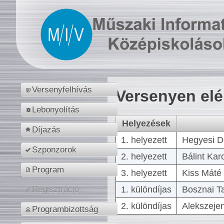
Versenyfelhívás
Versenyen el
Lebonyolítás
Helyezések
Díjazás
1. helyezett
Hegyesi D
Szponzorok
2. helyezett
Bálint Kar
Program
3. helyezett
Kiss Máté 
1. különdíjas
Bosznai T
Regisztráció
2. különdíjas
Alekszejen
Programbizottság