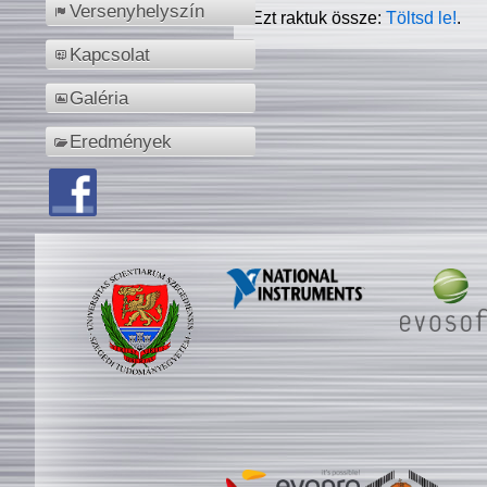
Versenyhelyszín
Ezt raktuk össze:
Töltsd le!
.
Kapcsolat
Galéria
Eredmények