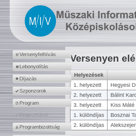
Versenyfelhívás
Versenyen el
Lebonyolítás
Helyezések
Díjazás
1. helyezett
Hegyesi D
Szponzorok
2. helyezett
Bálint Kar
Program
3. helyezett
Kiss Máté 
1. különdíjas
Bosznai T
Regisztráció
2. különdíjas
Alekszejen
Programbizottság