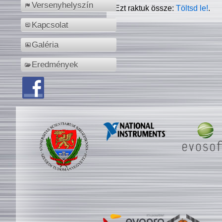
Versenyhelyszín
Ezt raktuk össze:
Töltsd le!
.
Kapcsolat
Galéria
Eredmények