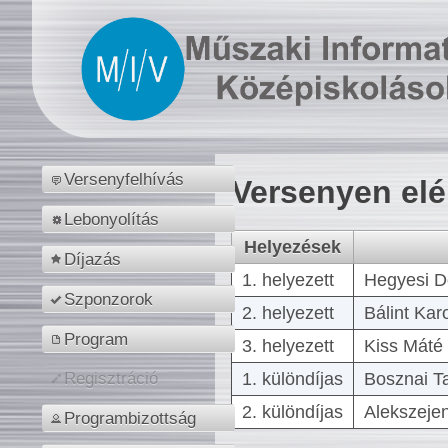
Versenyfelhívás
Versenyen el
Lebonyolítás
Helyezések
Díjazás
1. helyezett
Hegyesi D
Szponzorok
2. helyezett
Bálint Kar
Program
3. helyezett
Kiss Máté 
1. különdíjas
Bosznai T
Regisztráció
2. különdíjas
Alekszejen
Programbizottság