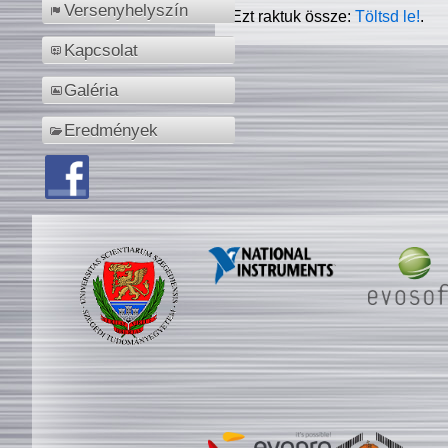
Versenyhelyszín
Ezt raktuk össze:
Töltsd le!
.
Kapcsolat
Galéria
Eredmények