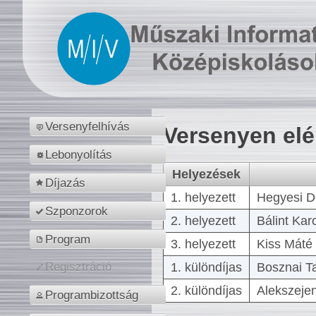
Versenyfelhívás
Versenyen el
Lebonyolítás
Helyezések
Díjazás
1. helyezett
Hegyesi D
Szponzorok
2. helyezett
Bálint Kar
Program
3. helyezett
Kiss Máté 
1. különdíjas
Bosznai T
Regisztráció
2. különdíjas
Alekszejen
Programbizottság