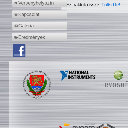
Versenyhelyszín
Ezt raktuk össze:
Töltsd le!
.
Kapcsolat
Galéria
Eredmények