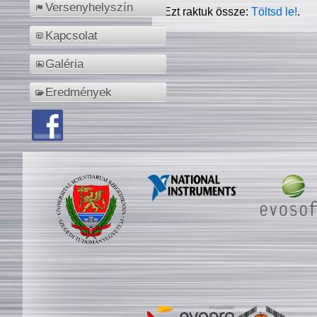
Versenyhelyszín
Ezt raktuk össze:
Töltsd le!
.
Kapcsolat
Galéria
Eredmények