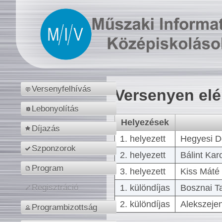
Versenyfelhívás
Versenyen el
Lebonyolítás
Helyezések
Díjazás
1. helyezett
Hegyesi D
Szponzorok
2. helyezett
Bálint Kar
Program
3. helyezett
Kiss Máté 
1. különdíjas
Bosznai T
Regisztráció
2. különdíjas
Alekszejen
Programbizottság