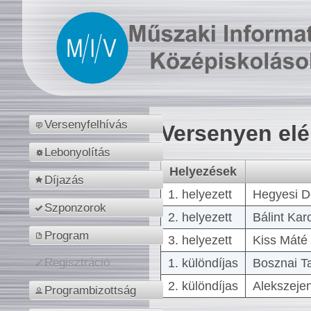
Versenyfelhívás
Versenyen el
Lebonyolítás
Helyezések
Díjazás
1. helyezett
Hegyesi D
Szponzorok
2. helyezett
Bálint Kar
Program
3. helyezett
Kiss Máté 
1. különdíjas
Bosznai T
Regisztráció
2. különdíjas
Alekszejen
Programbizottság