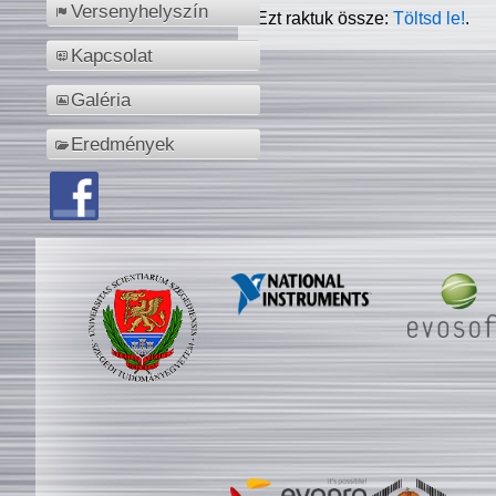
Versenyhelyszín
Ezt raktuk össze:
Töltsd le!
.
Kapcsolat
Galéria
Eredmények