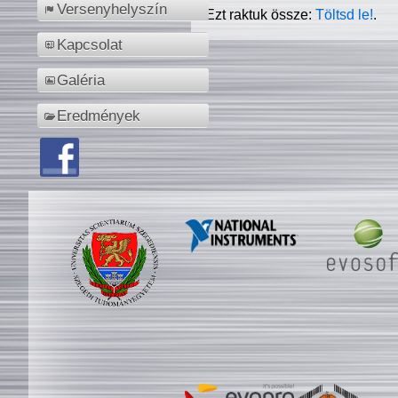
Versenyhelyszín
Ezt raktuk össze:
Töltsd le!
.
Kapcsolat
Galéria
Eredmények