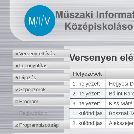
Versenyfelhívás
Versenyen el
Lebonyolítás
Helyezések
Díjazás
1. helyezett
Hegyesi D
Szponzorok
2. helyezett
Bálint Kar
Program
3. helyezett
Kiss Máté 
1. különdíjas
Bosznai T
Regisztráció
2. különdíjas
Alekszejen
Programbizottság