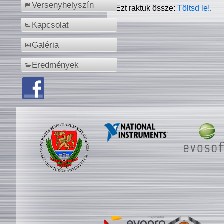
Versenyhelyszín
Ezt raktuk össze:
Töltsd le!
.
Kapcsolat
Galéria
Eredmények