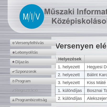
Versenyfelhívás
Versenyen el
Lebonyolítás
Helyezések
Díjazás
1. helyezett
Hegyesi D
Szponzorok
2. helyezett
Bálint Kar
Program
3. helyezett
Kiss Máté 
1. különdíjas
Bosznai T
Regisztráció
2. különdíjas
Alekszejen
Programbizottság