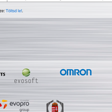
sze:
Töltsd le!
.