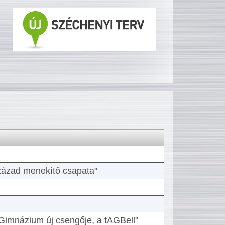
 század menekítő csapata"
Gimnázium új csengője, a tAGBell"