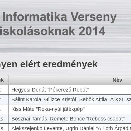
yen elért eredmények
ek
Név
t
Hegyesi Donát "Pókerező Robot"
t
Bálint Karola, Gilizce Kristóf, Sebők Attila "A XXI.
t
Kiss Máté "Róka-nyúl játékgép"
as
Bosznai Tamás, Remete Bence "Reboss csapat"
as
Alekszejenkó Levente, Ugrin Dániel "A Tóth Árpád 