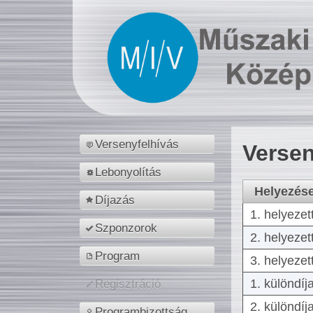
Versenyfelhívás
Versen
Lebonyolítás
Helyezés
Díjazás
1. helyezet
Szponzorok
2. helyezet
Program
3. helyezet
1. különdíj
Regisztráció
2. különdíj
Programbizottság