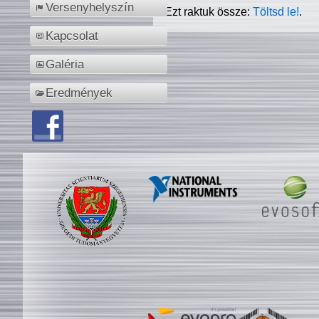
Versenyhelyszín
Ezt raktuk össze:
Töltsd le!
.
Kapcsolat
Galéria
Eredmények