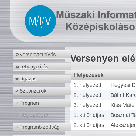
Versenyfelhívás
Versenyen el
Lebonyolítás
Helyezések
Díjazás
1. helyezett
Hegyesi D
Szponzorok
2. helyezett
Bálint Kar
Program
3. helyezett
Kiss Máté 
1. különdíjas
Bosznai T
Regisztráció
2. különdíjas
Alekszejen
Programbizottság