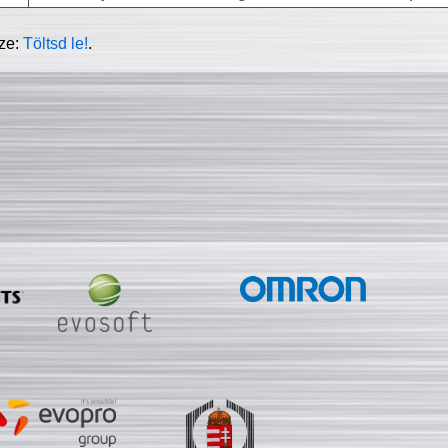
sze:
Töltsd le!
.