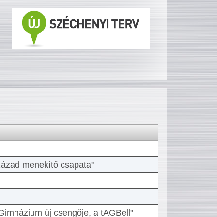
 század menekítő csapata"
Gimnázium új csengője, a tAGBell"