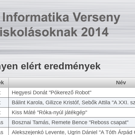
yen elért eredmények
ek
Név
t
Hegyesi Donát "Pókerező Robot"
t
Bálint Karola, Gilizce Kristóf, Sebők Attila "A XXI.
t
Kiss Máté "Róka-nyúl játékgép"
as
Bosznai Tamás, Remete Bence "Reboss csapat"
as
Alekszejenkó Levente, Ugrin Dániel "A Tóth Árpád 