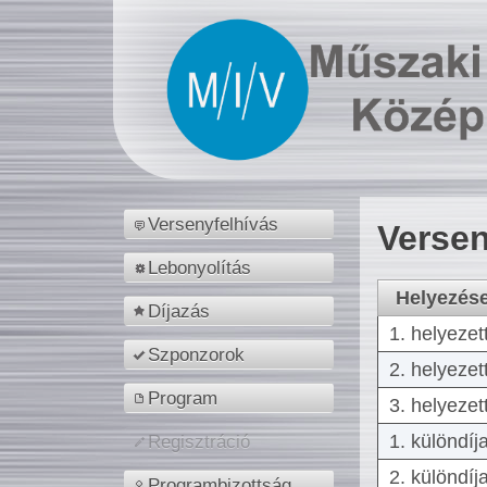
Versenyfelhívás
Versen
Lebonyolítás
Helyezés
Díjazás
1. helyezet
Szponzorok
2. helyezet
Program
3. helyezet
1. különdíj
Regisztráció
2. különdíj
Programbizottság