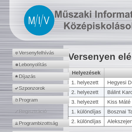
Versenyfelhívás
Versenyen el
Lebonyolítás
Helyezések
Díjazás
1. helyezett
Hegyesi D
Szponzorok
2. helyezett
Bálint Kar
Program
3. helyezett
Kiss Máté 
1. különdíjas
Bosznai T
Regisztráció
2. különdíjas
Alekszejen
Programbizottság