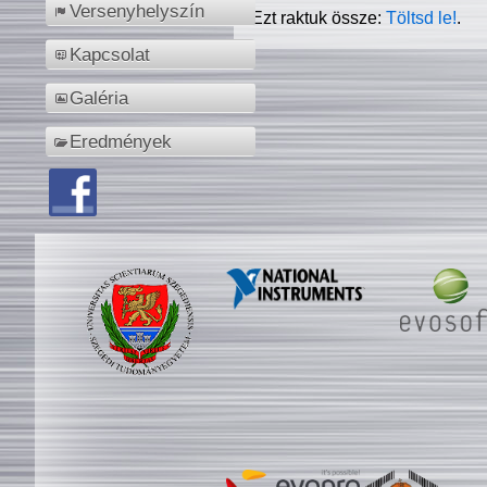
Versenyhelyszín
Ezt raktuk össze:
Töltsd le!
.
Kapcsolat
Galéria
Eredmények