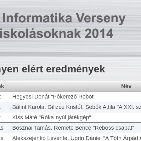
yen elért eredmények
ek
Név
t
Hegyesi Donát "Pókerező Robot"
t
Bálint Karola, Gilizce Kristóf, Sebők Attila "A XXI.
t
Kiss Máté "Róka-nyúl játékgép"
as
Bosznai Tamás, Remete Bence "Reboss csapat"
as
Alekszejenkó Levente, Ugrin Dániel "A Tóth Árpád 