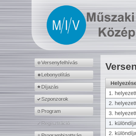
Versenyfelhívás
Versen
Lebonyolítás
Helyezés
Díjazás
1. helyezet
Szponzorok
2. helyezet
Program
3. helyezet
1. különdíj
Regisztráció
2. különdíj
Programbizottság