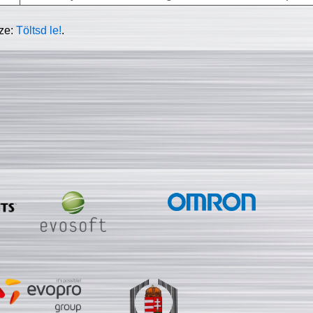
sze:
Töltsd le!
.