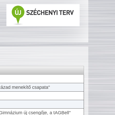
 század menekítő csapata"
Gimnázium új csengője, a tAGBell"