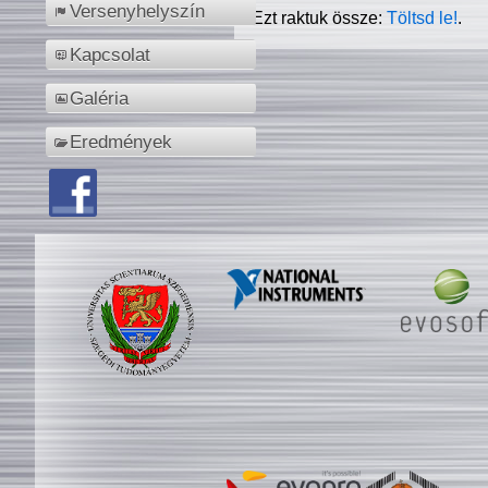
Versenyhelyszín
Ezt raktuk össze:
Töltsd le!
.
Kapcsolat
Galéria
Eredmények