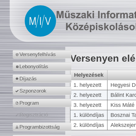
Versenyfelhívás
Versenyen el
Lebonyolítás
Helyezések
Díjazás
1. helyezett
Hegyesi D
Szponzorok
2. helyezett
Bálint Kar
Program
3. helyezett
Kiss Máté 
1. különdíjas
Bosznai T
Regisztráció
2. különdíjas
Alekszejen
Programbizottság