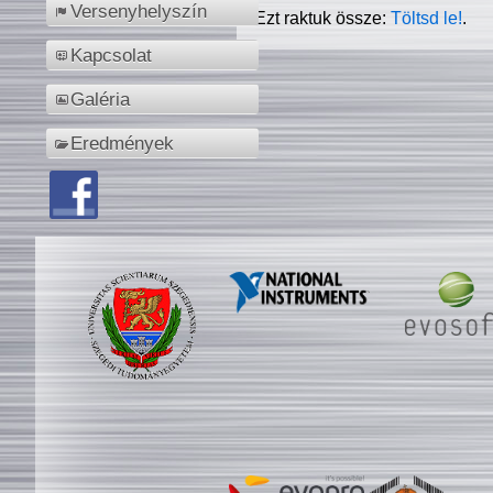
Versenyhelyszín
Ezt raktuk össze:
Töltsd le!
.
Kapcsolat
Galéria
Eredmények