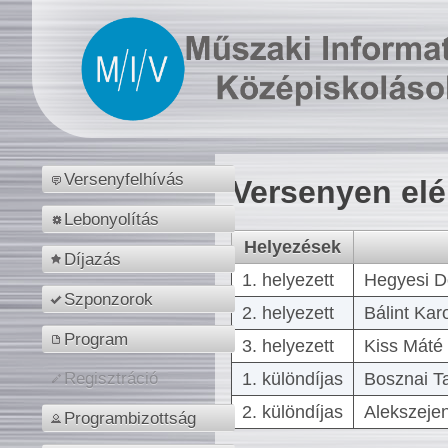
Versenyfelhívás
Versenyen el
Lebonyolítás
Helyezések
Díjazás
1. helyezett
Hegyesi D
Szponzorok
2. helyezett
Bálint Kar
Program
3. helyezett
Kiss Máté 
1. különdíjas
Bosznai T
Regisztráció
2. különdíjas
Alekszejen
Programbizottság