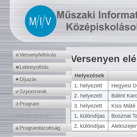
Versenyfelhívás
Versenyen el
Lebonyolítás
Helyezések
Díjazás
1. helyezett
Hegyesi D
Szponzorok
2. helyezett
Bálint Kar
Program
3. helyezett
Kiss Máté 
1. különdíjas
Bosznai T
Regisztráció
2. különdíjas
Alekszejen
Programbizottság