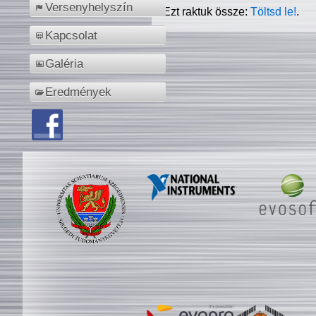
Versenyhelyszín
Ezt raktuk össze:
Töltsd le!
.
Kapcsolat
Galéria
Eredmények