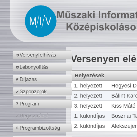
Versenyfelhívás
Versenyen el
Lebonyolítás
Helyezések
Díjazás
1. helyezett
Hegyesi D
Szponzorok
2. helyezett
Bálint Kar
Program
3. helyezett
Kiss Máté 
1. különdíjas
Bosznai T
Regisztráció
2. különdíjas
Alekszejen
Programbizottság