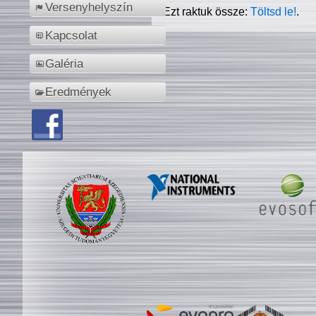
Versenyhelyszín
Ezt raktuk össze:
Töltsd le!
.
Kapcsolat
Galéria
Eredmények