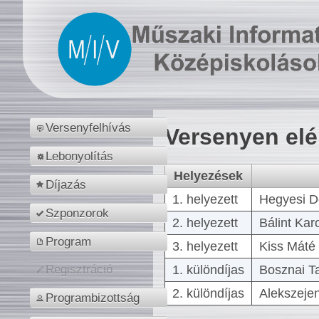
Versenyfelhívás
Versenyen el
Lebonyolítás
Helyezések
Díjazás
1. helyezett
Hegyesi D
Szponzorok
2. helyezett
Bálint Kar
Program
3. helyezett
Kiss Máté 
1. különdíjas
Bosznai T
Regisztráció
2. különdíjas
Alekszejen
Programbizottság