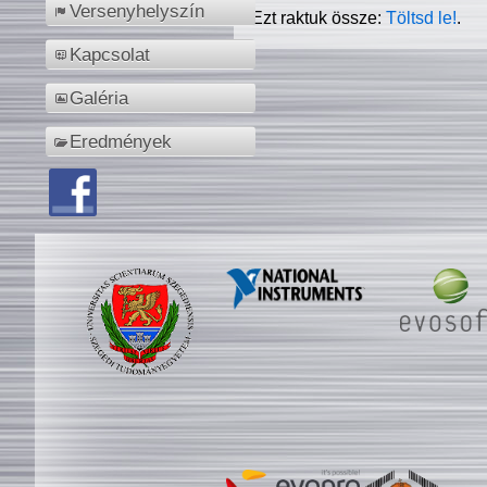
Versenyhelyszín
Ezt raktuk össze:
Töltsd le!
.
Kapcsolat
Galéria
Eredmények