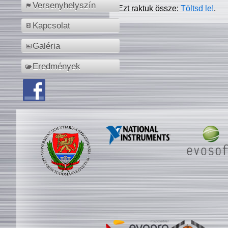
Versenyhelyszín
Ezt raktuk össze:
Töltsd le!
.
Kapcsolat
Galéria
Eredmények