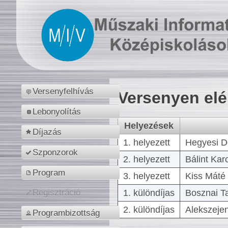
Versenyfelhívás
Versenyen el
Lebonyolítás
Helyezések
Díjazás
1. helyezett
Hegyesi D
Szponzorok
2. helyezett
Bálint Kar
Program
3. helyezett
Kiss Máté 
1. különdíjas
Bosznai T
Regisztráció
2. különdíjas
Alekszejen
Programbizottság