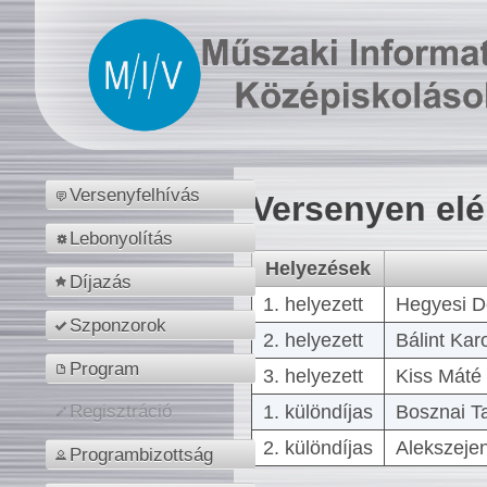
Versenyfelhívás
Versenyen el
Lebonyolítás
Helyezések
Díjazás
1. helyezett
Hegyesi D
Szponzorok
2. helyezett
Bálint Kar
Program
3. helyezett
Kiss Máté 
1. különdíjas
Bosznai T
Regisztráció
2. különdíjas
Alekszejen
Programbizottság