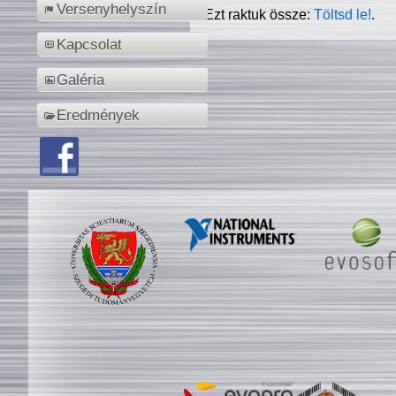
Versenyhelyszín
Ezt raktuk össze:
Töltsd le!
.
Kapcsolat
Galéria
Eredmények