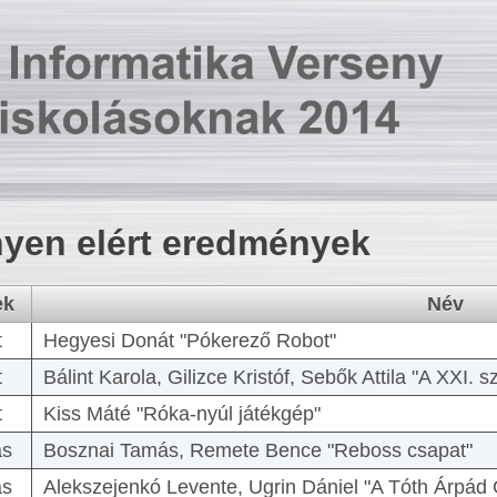
yen elért eredmények
ek
Név
t
Hegyesi Donát "Pókerező Robot"
t
Bálint Karola, Gilizce Kristóf, Sebők Attila "A XXI.
t
Kiss Máté "Róka-nyúl játékgép"
as
Bosznai Tamás, Remete Bence "Reboss csapat"
as
Alekszejenkó Levente, Ugrin Dániel "A Tóth Árpád 