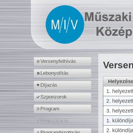
Versenyfelhívás
Versen
Lebonyolítás
Helyezés
Díjazás
1. helyezet
Szponzorok
2. helyezet
Program
3. helyezet
1. különdíj
Regisztráció
2. különdíj
Programbizottság