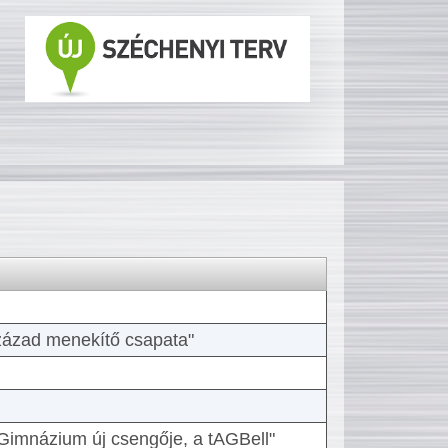
 század menekítő csapata"
Gimnázium új csengője, a tAGBell"