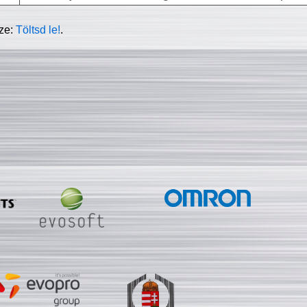
sze:
Töltsd le!
.