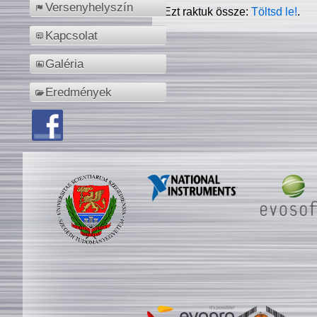
Versenyhelyszín
Ezt raktuk össze:
Töltsd le!
.
Kapcsolat
Galéria
Eredmények