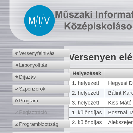
Versenyfelhívás
Versenyen el
Lebonyolítás
Helyezések
Díjazás
1. helyezett
Hegyesi D
Szponzorok
2. helyezett
Bálint Kar
Program
3. helyezett
Kiss Máté 
1. különdíjas
Bosznai T
Regisztráció
2. különdíjas
Alekszejen
Programbizottság