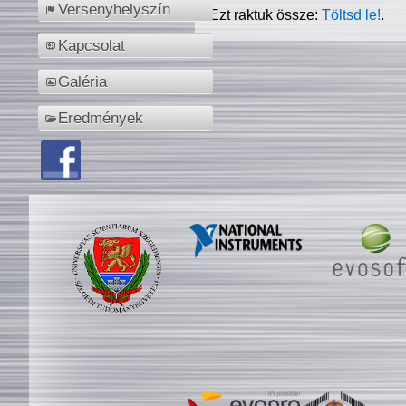
Versenyhelyszín
Ezt raktuk össze:
Töltsd le!
.
Kapcsolat
Galéria
Eredmények