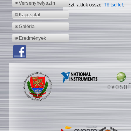
Versenyhelyszín
Ezt raktuk össze:
Töltsd le!
.
Kapcsolat
Galéria
Eredmények