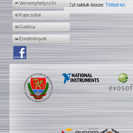
Versenyhelyszín
Ezt raktuk össze:
Töltsd le!
.
Kapcsolat
Galéria
Eredmények