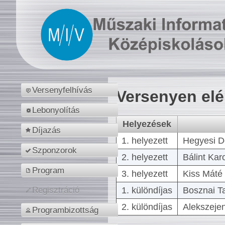
Versenyfelhívás
Versenyen el
Lebonyolítás
Helyezések
Díjazás
1. helyezett
Hegyesi D
Szponzorok
2. helyezett
Bálint Kar
Program
3. helyezett
Kiss Máté 
1. különdíjas
Bosznai T
Regisztráció
2. különdíjas
Alekszejen
Programbizottság