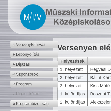
Versenyfelhívás
Versenyen el
Lebonyolítás
Helyezések
Díjazás
1. helyezett
Hegyesi D
Szponzorok
2. helyezett
Bálint Kar
Program
3. helyezett
Kiss Máté 
1. különdíjas
Bosznai T
Regisztráció
2. különdíjas
Alekszejen
Programbizottság