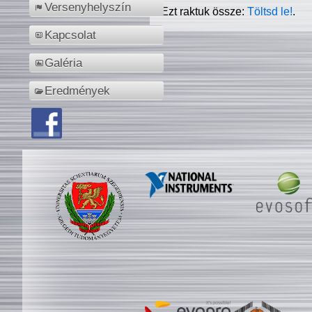
Versenyhelyszín
Ezt raktuk össze:
Töltsd le!
.
Kapcsolat
Galéria
Eredmények