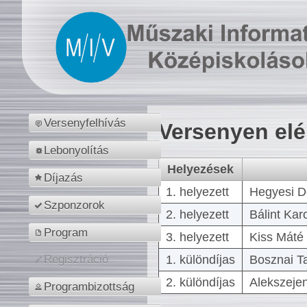
Versenyfelhívás
Versenyen el
Lebonyolítás
Helyezések
Díjazás
1. helyezett
Hegyesi D
Szponzorok
2. helyezett
Bálint Kar
Program
3. helyezett
Kiss Máté 
1. különdíjas
Bosznai T
Regisztráció
2. különdíjas
Alekszejen
Programbizottság