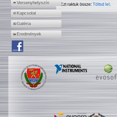
Versenyhelyszín
Ezt raktuk össze:
Töltsd le!
.
Kapcsolat
Galéria
Eredmények