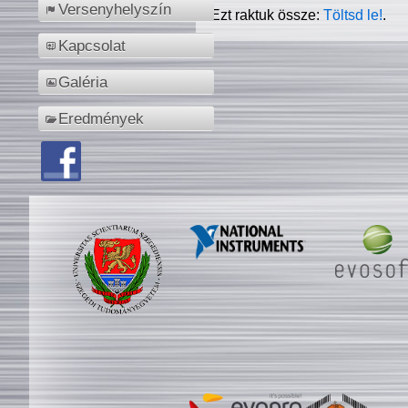
Versenyhelyszín
Ezt raktuk össze:
Töltsd le!
.
Kapcsolat
Galéria
Eredmények