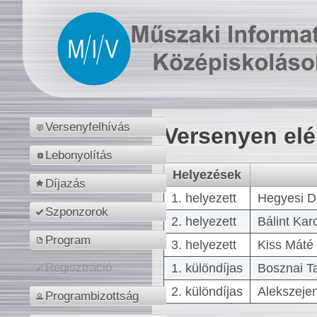
Versenyfelhívás
Versenyen el
Lebonyolítás
Helyezések
Díjazás
1. helyezett
Hegyesi D
Szponzorok
2. helyezett
Bálint Kar
Program
3. helyezett
Kiss Máté 
1. különdíjas
Bosznai T
Regisztráció
2. különdíjas
Alekszejen
Programbizottság