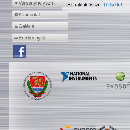
Versenyhelyszín
Ezt raktuk össze:
Töltsd le!
.
Kapcsolat
Galéria
Eredmények