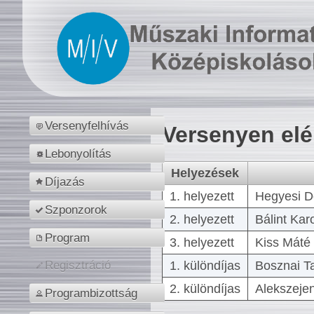
Versenyfelhívás
Versenyen el
Lebonyolítás
Helyezések
Díjazás
1. helyezett
Hegyesi D
Szponzorok
2. helyezett
Bálint Kar
Program
3. helyezett
Kiss Máté 
1. különdíjas
Bosznai T
Regisztráció
2. különdíjas
Alekszejen
Programbizottság