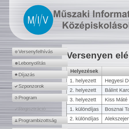
Versenyfelhívás
Versenyen el
Lebonyolítás
Helyezések
Díjazás
1. helyezett
Hegyesi D
Szponzorok
2. helyezett
Bálint Kar
Program
3. helyezett
Kiss Máté 
1. különdíjas
Bosznai T
Regisztráció
2. különdíjas
Alekszejen
Programbizottság