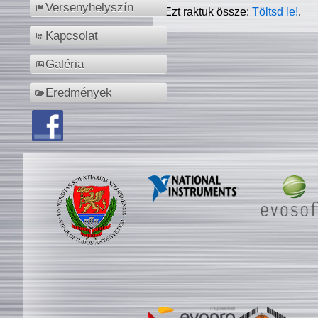
Versenyhelyszín
Ezt raktuk össze:
Töltsd le!
.
Kapcsolat
Galéria
Eredmények