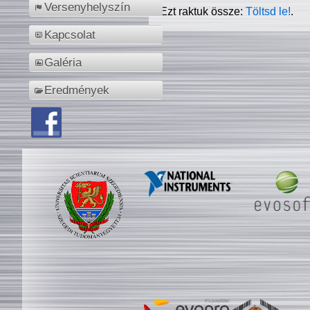
Versenyhelyszín
Ezt raktuk össze:
Töltsd le!
.
Kapcsolat
Galéria
Eredmények