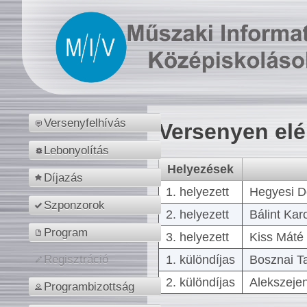
Versenyfelhívás
Versenyen el
Lebonyolítás
Helyezések
Díjazás
1. helyezett
Hegyesi D
Szponzorok
2. helyezett
Bálint Kar
Program
3. helyezett
Kiss Máté 
1. különdíjas
Bosznai T
Regisztráció
2. különdíjas
Alekszejen
Programbizottság