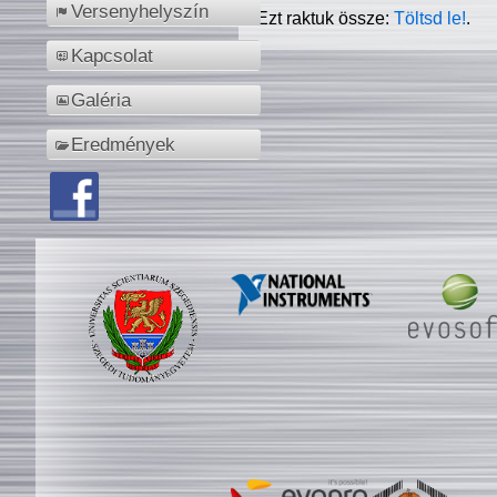
Versenyhelyszín
Ezt raktuk össze:
Töltsd le!
.
Kapcsolat
Galéria
Eredmények