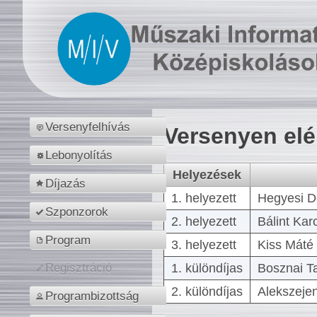
Versenyfelhívás
Versenyen el
Lebonyolítás
Helyezések
Díjazás
1. helyezett
Hegyesi D
Szponzorok
2. helyezett
Bálint Kar
Program
3. helyezett
Kiss Máté 
1. különdíjas
Bosznai T
Regisztráció
2. különdíjas
Alekszejen
Programbizottság