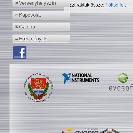
Versenyhelyszín
Ezt raktuk össze:
Töltsd le!
.
Kapcsolat
Galéria
Eredmények