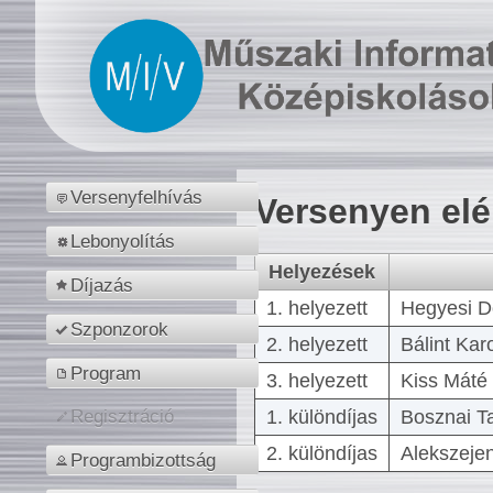
Versenyfelhívás
Versenyen el
Lebonyolítás
Helyezések
Díjazás
1. helyezett
Hegyesi D
Szponzorok
2. helyezett
Bálint Kar
Program
3. helyezett
Kiss Máté 
1. különdíjas
Bosznai T
Regisztráció
2. különdíjas
Alekszejen
Programbizottság