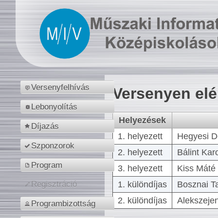
Versenyfelhívás
Versenyen el
Lebonyolítás
Helyezések
Díjazás
1. helyezett
Hegyesi D
Szponzorok
2. helyezett
Bálint Kar
Program
3. helyezett
Kiss Máté 
1. különdíjas
Bosznai T
Regisztráció
2. különdíjas
Alekszejen
Programbizottság