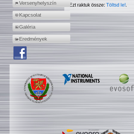
Versenyhelyszín
Ezt raktuk össze:
Töltsd le!
.
Kapcsolat
Galéria
Eredmények