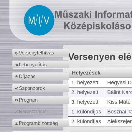
Versenyfelhívás
Versenyen el
Lebonyolítás
Helyezések
Díjazás
1. helyezett
Hegyesi D
Szponzorok
2. helyezett
Bálint Kar
Program
3. helyezett
Kiss Máté 
1. különdíjas
Bosznai T
Regisztráció
2. különdíjas
Alekszejen
Programbizottság