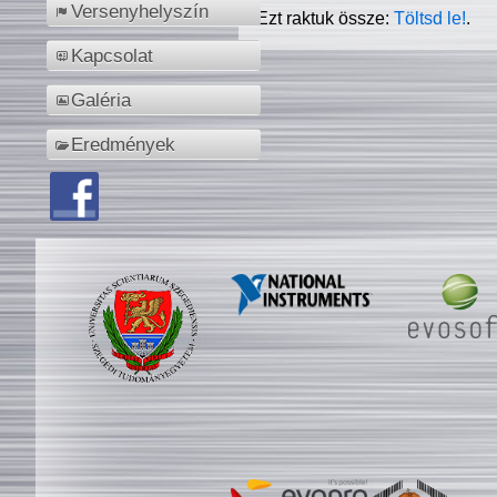
Versenyhelyszín
Ezt raktuk össze:
Töltsd le!
.
Kapcsolat
Galéria
Eredmények