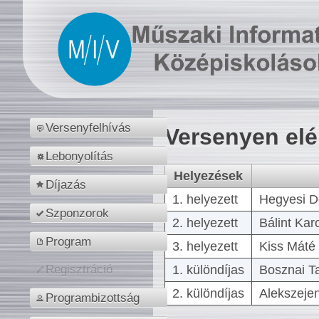
Versenyfelhívás
Versenyen el
Lebonyolítás
Helyezések
Díjazás
1. helyezett
Hegyesi D
Szponzorok
2. helyezett
Bálint Kar
Program
3. helyezett
Kiss Máté 
1. különdíjas
Bosznai T
Regisztráció
2. különdíjas
Alekszejen
Programbizottság