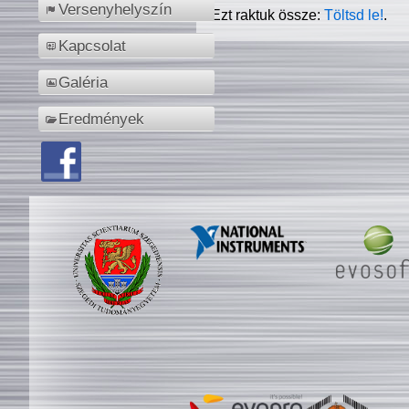
Versenyhelyszín
Ezt raktuk össze:
Töltsd le!
.
Kapcsolat
Galéria
Eredmények