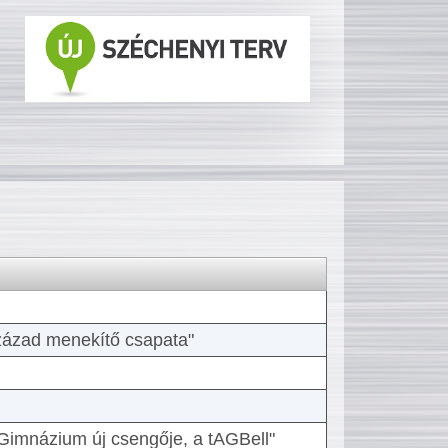
 század menekítő csapata"
Gimnázium új csengője, a tAGBell"