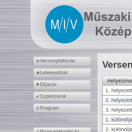
Versenyfelhívás
Versen
Lebonyolítás
Helyezés
Díjazás
1. helyezet
Szponzorok
2. helyezet
Program
3. helyezet
1. különdíj
Regisztráció
2. különdíj
Programbizottság