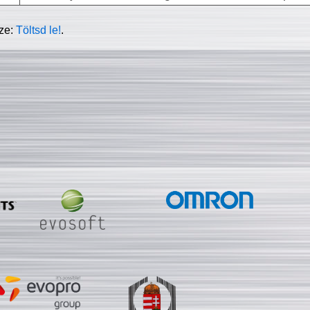
sze:
Töltsd le!
.