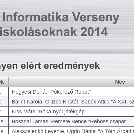
yen elért eredmények
ek
Név
t
Hegyesi Donát "Pókerező Robot"
t
Bálint Karola, Gilizce Kristóf, Sebők Attila "A XXI.
t
Kiss Máté "Róka-nyúl játékgép"
as
Bosznai Tamás, Remete Bence "Reboss csapat"
as
Alekszejenkó Levente, Ugrin Dániel "A Tóth Árpád 