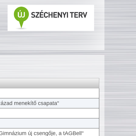
 század menekítő csapata"
Gimnázium új csengője, a tAGBell"