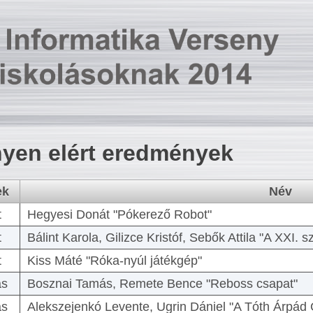
yen elért eredmények
ek
Név
t
Hegyesi Donát "Pókerező Robot"
t
Bálint Karola, Gilizce Kristóf, Sebők Attila "A XXI.
t
Kiss Máté "Róka-nyúl játékgép"
as
Bosznai Tamás, Remete Bence "Reboss csapat"
as
Alekszejenkó Levente, Ugrin Dániel "A Tóth Árpád 