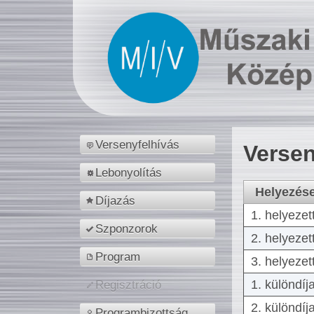
Versenyfelhívás
Versen
Lebonyolítás
Helyezés
Díjazás
1. helyezet
Szponzorok
2. helyezet
Program
3. helyezet
1. különdíj
Regisztráció
2. különdíj
Programbizottság