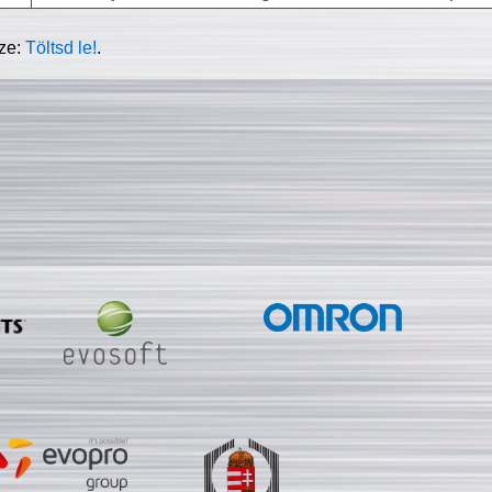
sze:
Töltsd le!
.