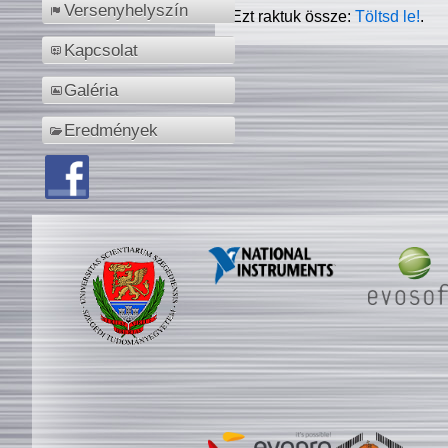
Versenyhelyszín
Ezt raktuk össze:
Töltsd le!
.
Kapcsolat
Galéria
Eredmények