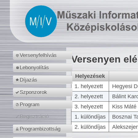
Versenyfelhívás
Versenyen el
Lebonyolítás
Helyezések
Díjazás
1. helyezett
Hegyesi D
Szponzorok
2. helyezett
Bálint Kar
Program
3. helyezett
Kiss Máté 
1. különdíjas
Bosznai T
Regisztráció
2. különdíjas
Alekszejen
Programbizottság