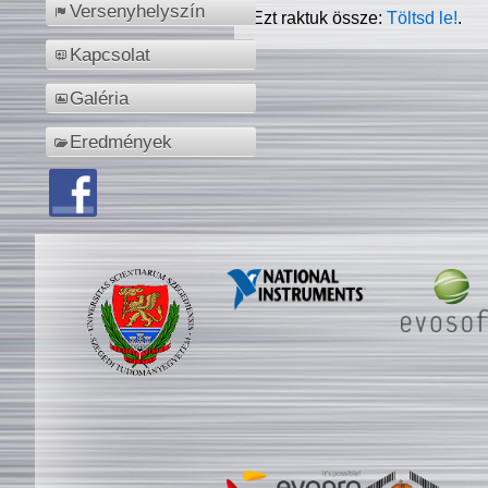
Versenyhelyszín
Ezt raktuk össze:
Töltsd le!
.
Kapcsolat
Galéria
Eredmények