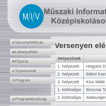
Versenyfelhívás
Versenyen el
Lebonyolítás
Helyezések
Díjazás
1. helyezett
Hegyesi D
Szponzorok
2. helyezett
Bálint Kar
Program
3. helyezett
Kiss Máté 
1. különdíjas
Bosznai T
Regisztráció
2. különdíjas
Alekszejen
Programbizottság