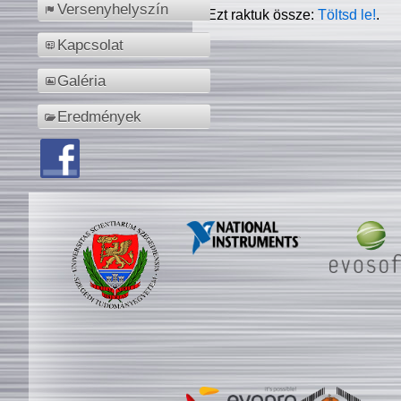
Versenyhelyszín
Ezt raktuk össze:
Töltsd le!
.
Kapcsolat
Galéria
Eredmények