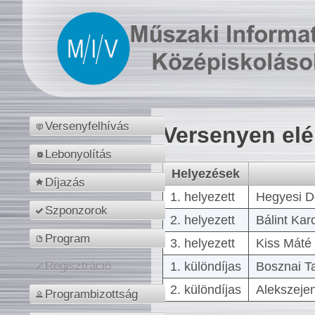
Versenyfelhívás
Versenyen el
Lebonyolítás
Helyezések
Díjazás
1. helyezett
Hegyesi D
Szponzorok
2. helyezett
Bálint Kar
Program
3. helyezett
Kiss Máté 
1. különdíjas
Bosznai T
Regisztráció
2. különdíjas
Alekszejen
Programbizottság