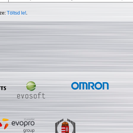
sze:
Töltsd le!
.