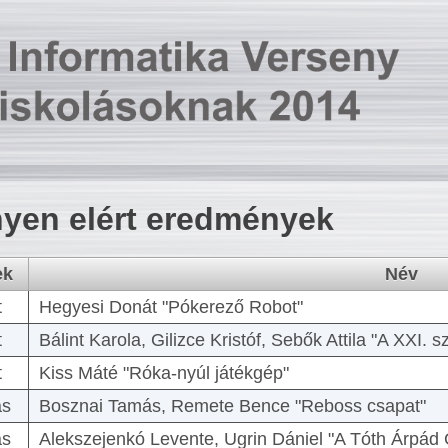
yen elért eredmények
ek
Név
t
Hegyesi Donát "Pókerező Robot"
t
Bálint Karola, Gilizce Kristóf, Sebők Attila "A XXI.
t
Kiss Máté "Róka-nyúl játékgép"
as
Bosznai Tamás, Remete Bence "Reboss csapat"
as
Alekszejenkó Levente, Ugrin Dániel "A Tóth Árpád 