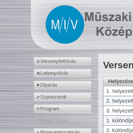
Versenyfelhívás
Versen
Lebonyolítás
Helyezés
Díjazás
1. helyezet
Szponzorok
2. helyezet
Program
3. helyezet
1. különdíj
Regisztráció
2. különdíj
Programbizottság