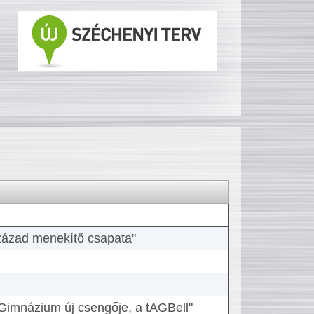
 század menekítő csapata"
Gimnázium új csengője, a tAGBell"