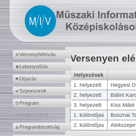
Versenyfelhívás
Versenyen el
Lebonyolítás
Helyezések
Díjazás
1. helyezett
Hegyesi D
Szponzorok
2. helyezett
Bálint Kar
Program
3. helyezett
Kiss Máté 
1. különdíjas
Bosznai T
Regisztráció
2. különdíjas
Alekszejen
Programbizottság