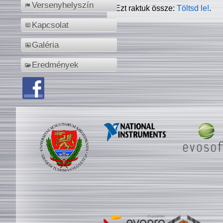
Versenyhelyszín
Ezt raktuk össze:
Töltsd le!
.
Kapcsolat
Galéria
Eredmények