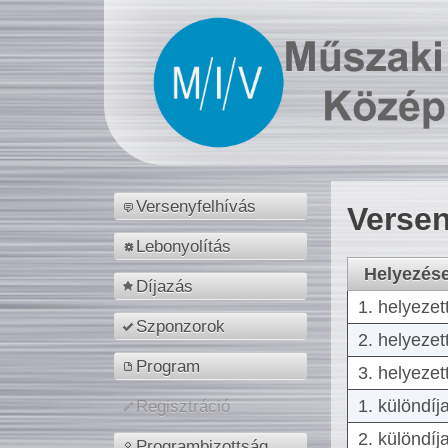
Versenyfelhívás
Versen
Lebonyolítás
Helyezés
Díjazás
1. helyezet
Szponzorok
2. helyezet
Program
3. helyezet
1. különdíj
Regisztráció
2. különdíj
Programbizottság