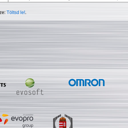
sze:
Töltsd le!
.