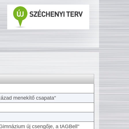
 század menekítő csapata"
Gimnázium új csengője, a tAGBell"