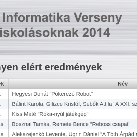
yen elért eredmények
ek
Név
t
Hegyesi Donát "Pókerező Robot"
t
Bálint Karola, Gilizce Kristóf, Sebők Attila "A XXI.
t
Kiss Máté "Róka-nyúl játékgép"
as
Bosznai Tamás, Remete Bence "Reboss csapat"
as
Alekszejenkó Levente, Ugrin Dániel "A Tóth Árpád 