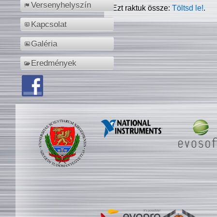
Versenyhelyszín
Ezt raktuk össze:
Töltsd le!
.
Kapcsolat
Galéria
Eredmények