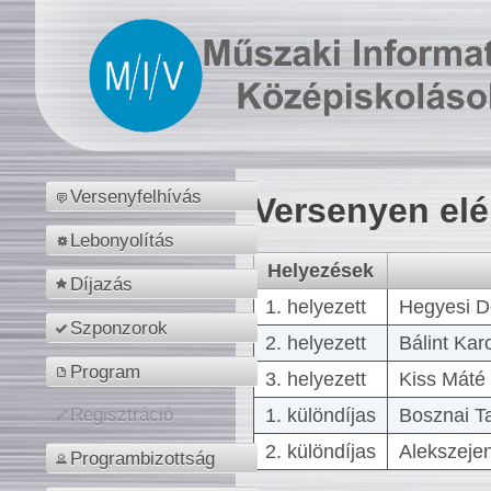
Versenyfelhívás
Versenyen el
Lebonyolítás
Helyezések
Díjazás
1. helyezett
Hegyesi D
Szponzorok
2. helyezett
Bálint Kar
Program
3. helyezett
Kiss Máté 
1. különdíjas
Bosznai T
Regisztráció
2. különdíjas
Alekszejen
Programbizottság