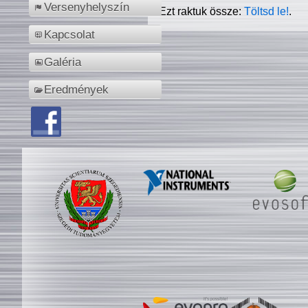
Versenyhelyszín
Ezt raktuk össze:
Töltsd le!
.
Kapcsolat
Galéria
Eredmények