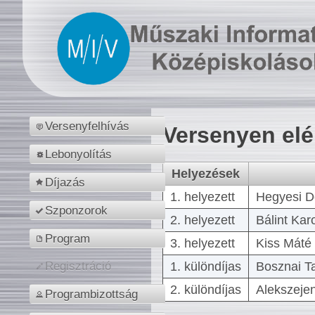
Versenyfelhívás
Versenyen el
Lebonyolítás
Helyezések
Díjazás
1. helyezett
Hegyesi D
Szponzorok
2. helyezett
Bálint Kar
Program
3. helyezett
Kiss Máté 
1. különdíjas
Bosznai T
Regisztráció
2. különdíjas
Alekszejen
Programbizottság