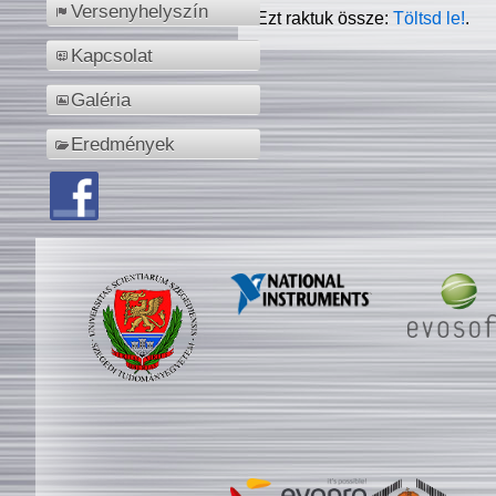
Versenyhelyszín
Ezt raktuk össze:
Töltsd le!
.
Kapcsolat
Galéria
Eredmények