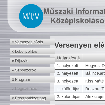
Versenyfelhívás
Versenyen el
Lebonyolítás
Helyezések
Díjazás
1. helyezett
Hegyesi D
Szponzorok
2. helyezett
Bálint Kar
Program
3. helyezett
Kiss Máté 
1. különdíjas
Bosznai T
Regisztráció
2. különdíjas
Alekszejen
Programbizottság