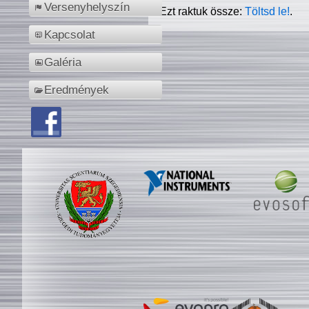
Versenyhelyszín
Ezt raktuk össze:
Töltsd le!
.
Kapcsolat
Galéria
Eredmények