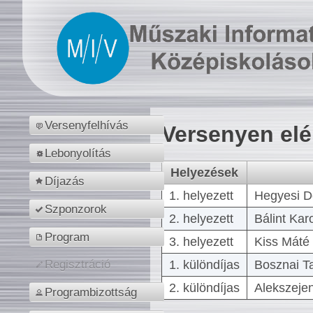
Versenyfelhívás
Versenyen el
Lebonyolítás
Helyezések
Díjazás
1. helyezett
Hegyesi D
Szponzorok
2. helyezett
Bálint Kar
Program
3. helyezett
Kiss Máté 
1. különdíjas
Bosznai T
Regisztráció
2. különdíjas
Alekszejen
Programbizottság