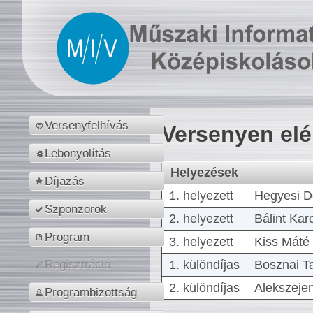
Versenyfelhívás
Versenyen el
Lebonyolítás
Helyezések
Díjazás
1. helyezett
Hegyesi D
Szponzorok
2. helyezett
Bálint Kar
Program
3. helyezett
Kiss Máté 
1. különdíjas
Bosznai T
Regisztráció
2. különdíjas
Alekszejen
Programbizottság