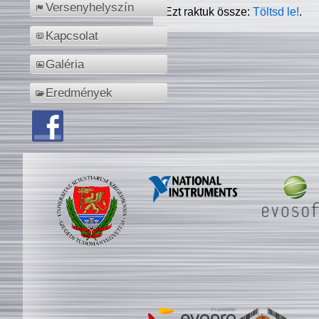
Versenyhelyszín
Ezt raktuk össze:
Töltsd le!
.
Kapcsolat
Galéria
Eredmények